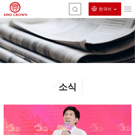
한국어
칭
다
오
성
통
기
소식
계
소식
과
학
기
술