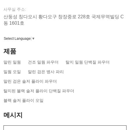
사무실 주소:
산둥성 칭다오시 황다오구 창장중로 228호 국제무역빌딩 C
동 1601호
Select Language
▼
제품
말린 밀웜
건조 밀웜 파우더
탈지 밀웜 단백질 파우더
밀웜 오일
말린 검은 병사 파리
말린 검은 솔저 플라이 파우더
탈지된 블랙 솔저 플라이 단백질 파우더
블랙 솔저 플라이 오일
메시지