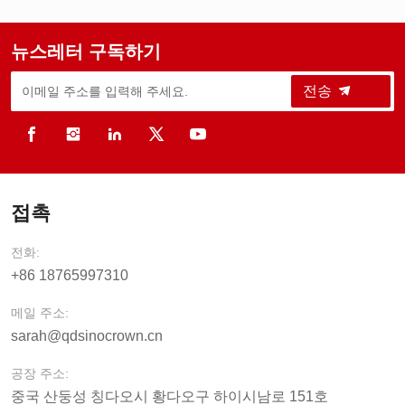
뉴스레터 구독하기
전송
접촉
전화:
+86 18765997310
메일 주소:
sarah@qdsinocrown.cn
공장 주소:
중국 산둥성 칭다오시 황다오구 하이시남로 151호