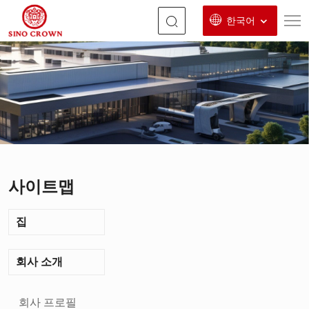
한국어
칭
다
오
성
통
기
사이트맵
계
과
집
학
기
회사 소개
술
회사 프로필