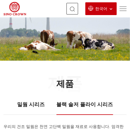
한국어
블
랙
솔
저
플
라
제품
이
제품
시
리
밀웜 시리즈
블랙 솔저 플라이 시리즈
즈
우리의 건조 밀웜은 천연 고단백 밀웜을 재료로 사용합니다. 엄격한